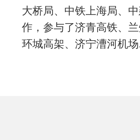
大桥局、中铁上海局、中
作，参与了济青高铁、兰
环城高架、济宁漕河机场..