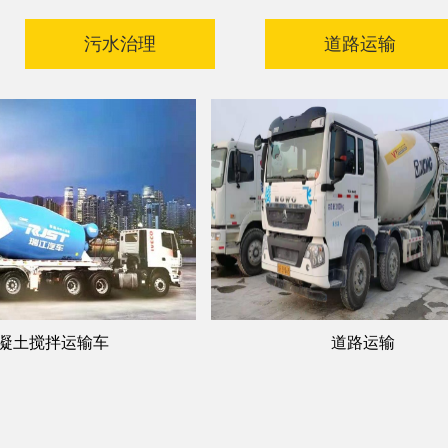
污水治理
道路运输
拌运输车
道路运输