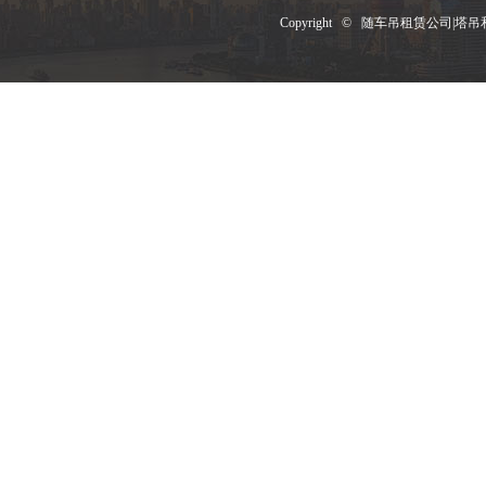
Copyright © 随车吊租赁公司|