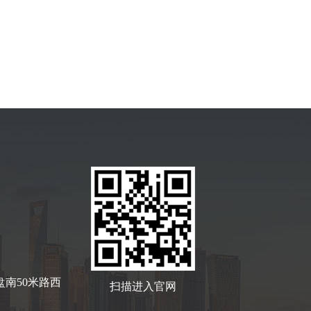
南50米路西
扫描进入官网