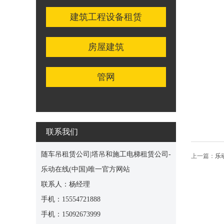
建筑工程设备租赁
房屋建筑
管网
联系我们
随车吊租赁公司|塔吊和施工电梯租赁公司-
上一篇：
乐
乐动在线(中国)唯一官方网站
联系人：杨经理
手机：15554721888
手机：15092673999