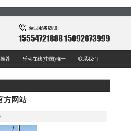
品推荐
乐动在线(中国)唯一
联系我们
官方网站
官方网站
: