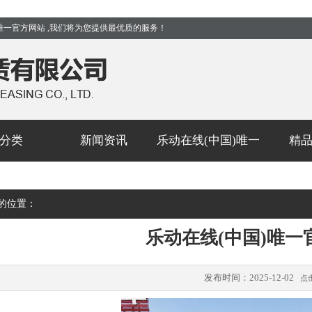
唯一官方网站 ,我们将为您提供最优质的服务！
分类
新闻资讯
乐动在线(中国)唯一
精
官方网站
的位置：
乐动在线(中国)唯一
发布时间：2025-12-02
点击