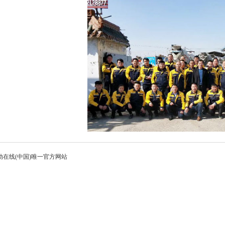
动在线(中国)唯一官方网站